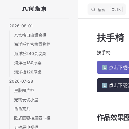
几何指南
搜索
K
Skip to content
Sidebar Navigation
2026-08-01
扶手椅
八宫格自由组合柜
海洋板九宫格置物柜
扶手椅
海洋板240会议桌
海洋板180厚桌
⬇ 点击下载
海洋板120厚桌
2026-07-28
⬇ 点击下载
黑胶唱片柜
宠物玩偶小屋
墩墩茶几
作品效果
欧式圆弧抽屉四斗柜
五抽屉电视柜