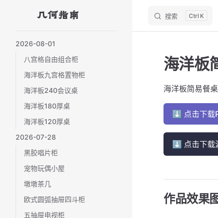
几何指南
搜索
K
Skip to content
Sidebar Navigation
2026-08-01
海洋板
八宫格自由组合柜
海洋板九宫格置物柜
海洋板简易餐桌（
海洋板240会议桌
海洋板180厚桌
⬇ 点击下载
海洋板120厚桌
2026-07-28
⬇ 点击下载
黑胶唱片柜
宠物玩偶小屋
墩墩茶几
作品效果
欧式圆弧抽屉四斗柜
五抽屉电视柜