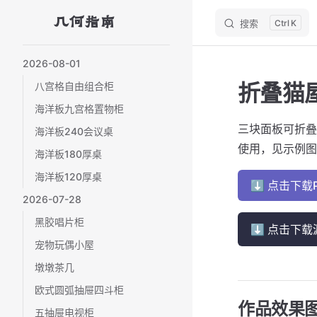
几何指南
搜索
K
Skip to content
Sidebar Navigation
2026-08-01
折叠猫
八宫格自由组合柜
海洋板九宫格置物柜
三块面板可折叠
海洋板240会议桌
使用，见示例图
海洋板180厚桌
海洋板120厚桌
⬇ 点击下载
2026-07-28
黑胶唱片柜
⬇ 点击下载
宠物玩偶小屋
墩墩茶几
欧式圆弧抽屉四斗柜
作品效果
五抽屉电视柜