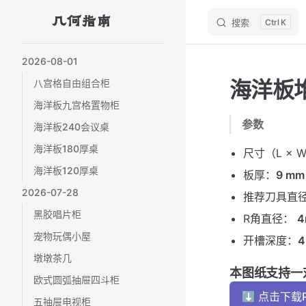
几何指南
搜索
K
Skip to content
Sidebar Navigation
2026-08-01
海洋板
八宫格自由组合柜
海洋板九宫格置物柜
参数
海洋板240会议桌
海洋板180厚桌
尺寸（L × W
海洋板120厚桌
板厚：
9 mm
2026-07-28
推荐刀具直
黑胶唱片柜
R角直径：
4
宠物玩偶小屋
开槽深度：
墩墩茶几
本图纸支持一
欧式圆弧抽屉四斗柜
⬇ 点击下载
五抽屉电视柜