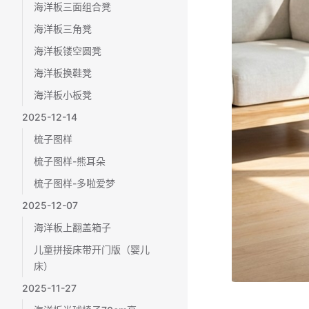
海洋板三面组合凳
海洋板三角凳
海洋板镂空圆凳
海洋板换鞋凳
海洋板小板凳
2025-12-14
梳子图样
梳子图样-熊耳朵
梳子图样-多啦爱梦
2025-12-07
海洋板上翻盖箱子
儿童拼接床带开门版（婴儿
床）
2025-11-27