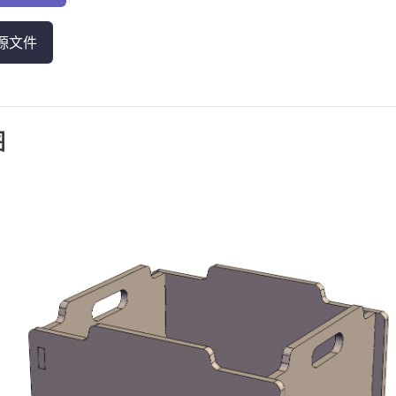
源文件
图