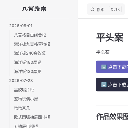
几何指南
搜索
K
Skip to content
Sidebar Navigation
2026-08-01
平头案
八宫格自由组合柜
海洋板九宫格置物柜
平头案
海洋板240会议桌
海洋板180厚桌
⬇ 点击下载
海洋板120厚桌
2026-07-28
⬇ 点击下载
黑胶唱片柜
宠物玩偶小屋
墩墩茶几
作品效果
欧式圆弧抽屉四斗柜
五抽屉电视柜