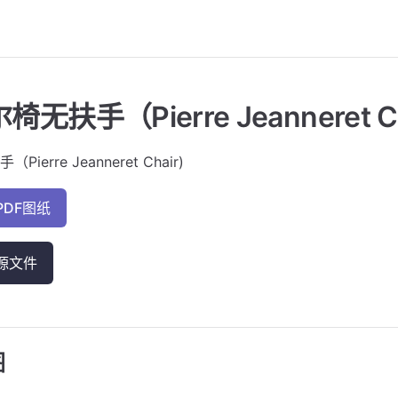
无扶手（Pierre Jeanneret Ch
erre Jeanneret Chair)
PDF图纸
源文件
图