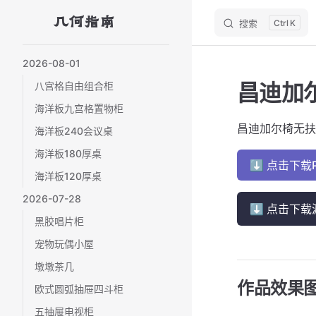
几何指南
搜索
K
Skip to content
Sidebar Navigation
2026-08-01
昌迪加尔椅
八宫格自由组合柜
海洋板九宫格置物柜
昌迪加尔椅无扶手（Pi
海洋板240会议桌
海洋板180厚桌
⬇ 点击下载
海洋板120厚桌
2026-07-28
⬇ 点击下载
黑胶唱片柜
宠物玩偶小屋
墩墩茶几
作品效果
欧式圆弧抽屉四斗柜
五抽屉电视柜