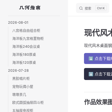
几何指南
搜索
K
Skip to content
Sidebar Navigation
2026-08-01
现代风
八宫格自由组合柜
海洋板九宫格置物柜
现代风木桌面钢
海洋板240会议桌
海洋板180厚桌
⬇ 点击下载
海洋板120厚桌
2026-07-28
⬇ 点击下载
黑胶唱片柜
宠物玩偶小屋
墩墩茶几
作品效果
欧式圆弧抽屉四斗柜
五抽屉电视柜