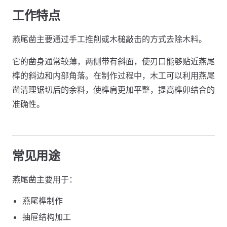
工作特点
燕尾凿主要通过手工推削或木槌敲击的方式去除木料。
它的凿身通常较薄，两侧带有斜面，使刃口能够贴近燕尾
榫的斜边和内部角落。在制作过程中，木工可以利用燕尾
凿清理锯切后的余料，使榫肩更加平整，提高榫卯结合的
准确性。
常见用途
燕尾凿主要用于：
燕尾榫制作
抽屉结构加工